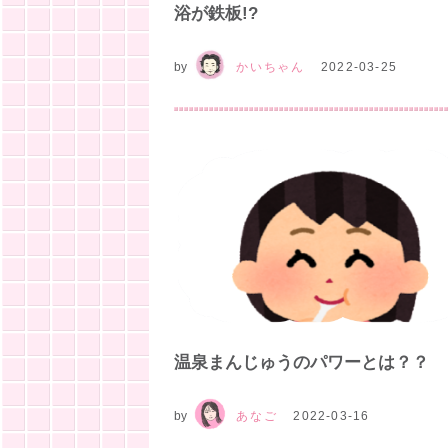
浴が鉄板!?
by
かいちゃん
2022-03-25
温泉まんじゅうのパワーとは？？
by
あなご
2022-03-16