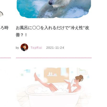
ふろ時
お風呂に〇〇を入れるだけで”冷え性”改
善？！
by
TopRai
2021-11-24