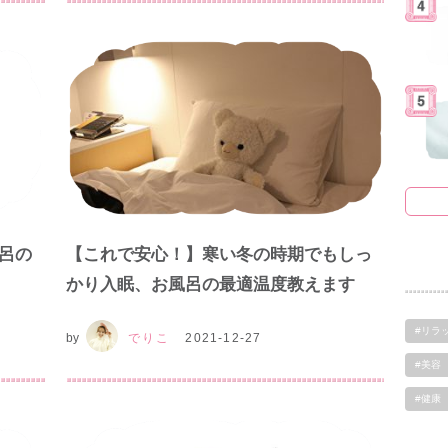
呂の
【これで安心！】寒い冬の時期でもしっ
かり入眠、お風呂の最適温度教えます
#リラ
by
でりこ
2021-12-27
#美容
#健康