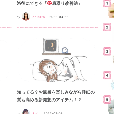
浴後にできる「
肩凝り改善法」
by
chihiro
2022-03-22
知ってる？お風呂を楽しみながら睡眠の
質も高める新発想のアイテム！？
by
わか
2022-03-09