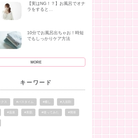
【実はNG！？】お風呂でオナ
ラをすると…
10分でお風呂出ちゃお！時短
でもしっかりケア方法
MORE
キーワード
ックス
#バスタイム
#癒し
#入浴剤
#温泉
#美肌
#使ってみた
#簡単