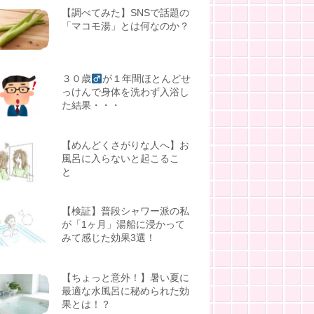
【調べてみた】SNSで話題の
「マコモ湯」とは何なのか？
３０歳
が１年間ほとんどせ
っけんで身体を洗わず入浴し
た結果・・・
【めんどくさがりな人へ】お
風呂に入らないと起こるこ
と
【検証】普段シャワー派の私
が「1ヶ月」湯船に浸かって
みて感じた効果3選！
【ちょっと意外！】暑い夏に
最適な水風呂に秘められた効
果とは！？