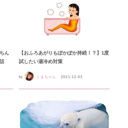
ちん
【おふろあがりもぽかぽか持続！？】1度
話
試したい湯冷め対策
by
くまちゃん
2021-12-03