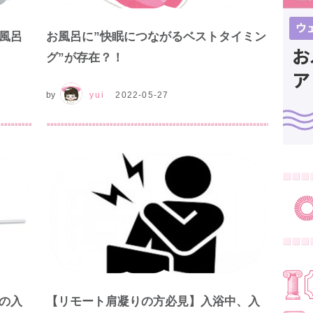
風呂
お風呂に”快眠につながるベストタイミン
グ”が存在？！
by
yui
2022-05-27
の入
【リモート肩凝りの方必見】入浴中、入