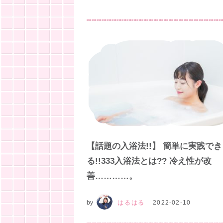
【話題の入浴法!!】 簡単に実践でき
る!!333入浴法とは?? 冷え性が改
善…………。
by
はるはる
2022-02-10