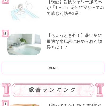
【検証】普段シャワー派の私
が「1ヶ月」湯船に浸かってみ
て感じた効果3選！
【ちょっと意外！】暑い夏に
最適な水風呂に秘められた効
果とは！？
MORE
総合ランキング
【調べてみた】SNSで話題の