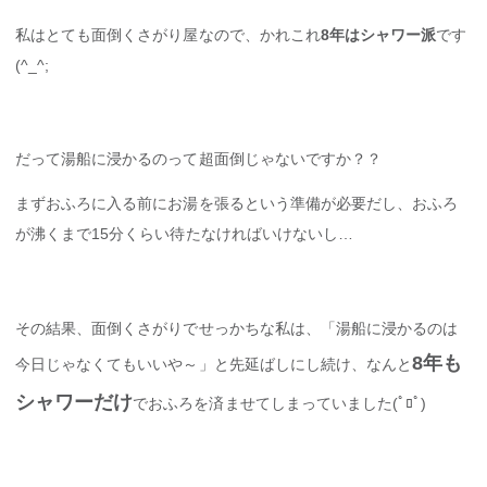
私はとても面倒くさがり屋なので、かれこれ
8年はシャワー派
です
(^_^;
だって湯船に浸かるのって超面倒じゃないですか？？
まずおふろに入る前にお湯を張るという準備が必要だし、おふろ
が沸くまで15分くらい待たなければいけないし…
その結果、面倒くさがりでせっかちな私は、「湯船に浸かるのは
8年も
今日じゃなくてもいいや～」と先延ばしにし続け、なんと
シャワーだけ
でおふろを済ませてしまっていました(ﾟﾛﾟ)