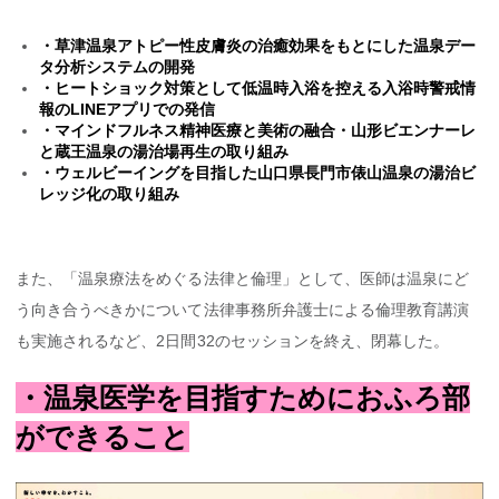
・草津温泉アトピー性皮膚炎の治癒効果をもとにした温泉デー
タ分析システムの開発
・ヒートショック対策として低温時入浴を控える入浴時警戒情
報のLINEアプリでの発信
・マインドフルネス精神医療と美術の融合・山形ビエンナーレ
と蔵王温泉の湯治場再生の取り組み
・ウェルビーイングを目指した山口県長門市俵山温泉の湯治ビ
レッジ化の取り組み
また、「温泉療法をめぐる法律と倫理」として、医師は温泉にど
う向き合うべきかについて法律事務所弁護士による倫理教育講演
も実施されるなど、2日間32のセッションを終え、閉幕した。
・温泉医学を目指すためにおふろ部
ができること