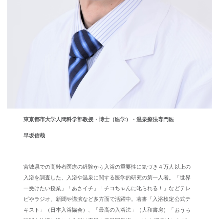
東京都市大学人間科学部教授・博士（医学）・温泉療法専門医
早坂信哉
宮城県での高齢者医療の経験から入浴の重要性に気づき４万人以上の
入浴を調査した、入浴や温泉に関する医学的研究の第一人者。「世界
一受けたい授業」「あさイチ」「チコちゃんに叱られる！」などテレ
ビやラジオ、新聞や講演など多方面で活躍中。著書「入浴検定公式テ
キスト」（日本入浴協会）、「最高の入浴法」（大和書房）「おうち