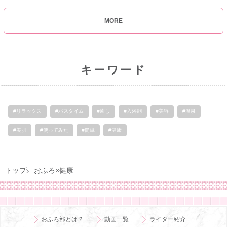
MORE
キーワード
#リラックス
#バスタイム
#癒し
#入浴剤
#美容
#温泉
#美肌
#使ってみた
#簡単
#健康
トップ
おふろ×健康
おふろ部とは？
動画一覧
ライター紹介