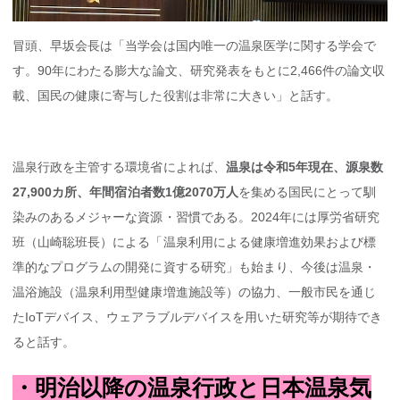
冒頭、早坂会長は「当学会は国内唯一の温泉医学に関する学会で
す。90年にわたる膨大な論文、研究発表をもとに2,466件の論文収
載、国民の健康に寄与した役割は非常に大きい」と話す。
温泉行政を主管する環境省によれば、
温泉は令和5年現在、源泉数
27,900カ所、年間宿泊者数1億2070万人
を集める国民にとって馴
染みのあるメジャーな資源・習慣である。2024年には厚労省研究
班（山崎聡班長）による「温泉利用による健康増進効果および標
準的なプログラムの開発に資する研究」も始まり、今後は温泉・
温浴施設（温泉利用型健康増進施設等）の協力、一般市民を通じ
たIoTデバイス、ウェアラブルデバイスを用いた研究等が期待でき
ると話す。
・明治以降の温泉行政と日本温泉気