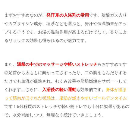
まずおすすめなのが、
発汗系の入浴剤の活用
です。炭酸ガス入り
やカプサイシン成分、塩系などを選ぶと、発汗や保温効果がアッ
プするそうです。お湯の温熱作用が高まるだけでなく、香りによ
るリラックス効果も得られるのが魅力です。
また、
湯船の中でのマッサージや軽いストレッチ
もおすすめです
◎足首から太ももに向かってさすったり、二の腕をもんだりする
だけでも血流が促進され、むくみ改善や脂肪燃焼をサポートして
くれます。さらに、
入浴後の軽い運動
も効果的です。
身体が温ま
って筋肉がほぐれた状態は、脂肪が燃えやすいゴールデンタイム
です！5分程度のストレッチや軽い筋トレでも十分に効果があるの
で、水分補給しつつ、無理なく続けていきましょう。