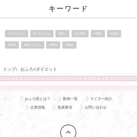
キーワード
#リラックス
#バスタイム
#癒し
#入浴剤
#美容
#温泉
#美肌
#使ってみた
#簡単
#健康
トップ
おふろ×ダイエット
おふろ部とは？
動画一覧
ライター紹介
企業情報
免責事項
お問い合わせ