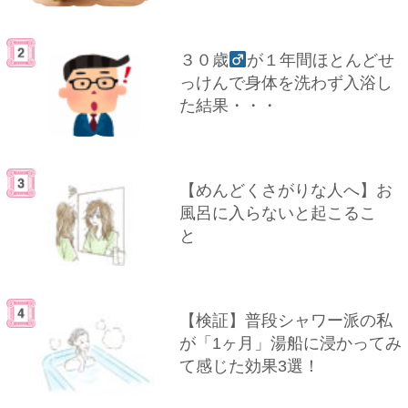
３０歳
が１年間ほとんどせ
っけんで身体を洗わず入浴し
た結果・・・
【めんどくさがりな人へ】お
風呂に入らないと起こるこ
と
【検証】普段シャワー派の私
が「1ヶ月」湯船に浸かってみ
て感じた効果3選！