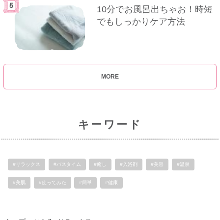
10分でお風呂出ちゃお！時短
でもしっかりケア方法
MORE
キーワード
#リラックス
#バスタイム
#癒し
#入浴剤
#美容
#温泉
#美肌
#使ってみた
#簡単
#健康