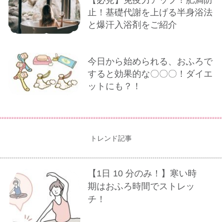
【必見】免疫力アップ！肥満防
止！基礎代謝を上げる半身浴法
と爆汗入浴剤をご紹介
今日から始められる、おふろで
すると効果的な〇〇〇！ダイエ
ットにも？！
トレンド記事
【1⽇ 10 分のみ！】寒い時
期はおふろ時間でストレッ
チ！