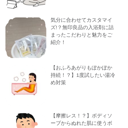
気分に合わせてカスタマイ
ズ!？無印良品の入浴剤に詰
まったこだわりと魅力をご
紹介！
【おふろあがりもぽかぽか
持続！？】1度試したい湯冷
め対策
【摩擦レス！？】ボディソ
ープからぬれた肌に使うボ