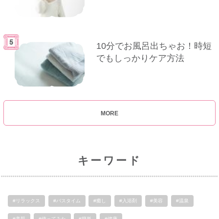
10分でお風呂出ちゃお！時短
でもしっかりケア方法
MORE
キーワード
#リラックス
#バスタイム
#癒し
#入浴剤
#美容
#温泉
#美肌
#使ってみた
#簡単
#健康