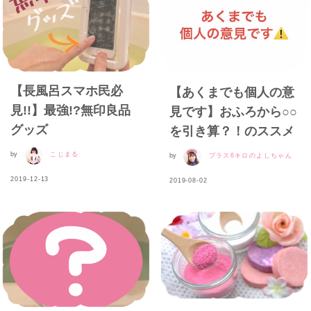
【長風呂スマホ民必
【あくまでも個人の意
見!!】最強!?無印良品
見です】おふろから○○
グッズ
を引き算？！のススメ
by
こじまる
by
プラス6キロのよしちゃん
2019-12-13
2019-08-02