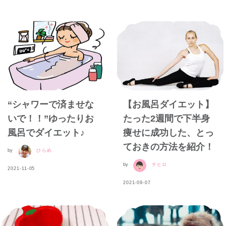
“シャワーで済ませな
【お風呂ダイエット】
いで！！”ゆったりお
たった2週間で下半身
風呂でダイエット♪
痩せに成功した、とっ
ておきの方法を紹介！
by
ひらめ
by
チヒロ
2021-11-05
2021-09-07