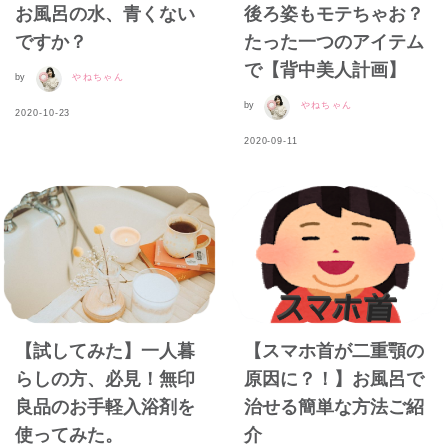
お風呂の水、青くない
後ろ姿もモテちゃお？
ですか？
たった一つのアイテム
で【背中美人計画】
by
やねちゃん
by
やねちゃん
2020-10-23
2020-09-11
【試してみた】一人暮
【スマホ首が二重顎の
らしの方、必見！無印
原因に？！】お風呂で
良品のお手軽入浴剤を
治せる簡単な方法ご紹
使ってみた。
介