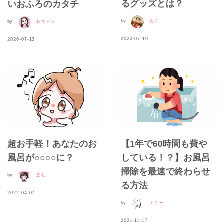
るグッズとは？
いおふろのカタチ
by
ぬく
by
あちゃん
2022-07-19
2026-07-13
超お手軽！あなたのお
【1年で60時間も費や
風呂が○○○○に？
している！？】お風呂
掃除を最速で終わらせ
by
ぽむ
る方法
2022-04-07
by
エミー
2021-11-17