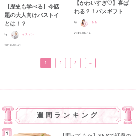
【かわいすぎ♡】喜ば
【歴史も学べる】今話
れる？！バスギフト
題の大人向けバストイ
by
もも
とは！？
2019-06-14
by
キスィン
2019-06-21
1
2
3
→
週間ランキング
【調べてみた】SNSで話題の