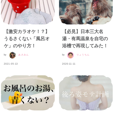
【激安カラオケ！？】
【必見】日本三大名
うるさくない「風呂オ
湯・有馬温泉を自宅の
ケ」のやり方！
浴槽で再現してみた！
by
あさみん
by
りょうちん
2021-05-13
2020-11-11