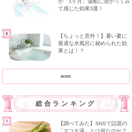
が「1ヶ月」湯船に浸かってみ
て感じた効果3選！
【ちょっと意外！】暑い夏に
最適な水風呂に秘められた効
果とは！？
MORE
総合ランキング
【調べてみた】SNSで話題の
「マコモ湯」とは何なのか？