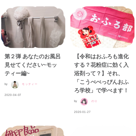
第２弾 あなたのお風呂
【令和はおふろも進化
見せてください~モッ
する？花粉症に効く入
ティー編~
浴剤って？】それ、
「こうべべっぴんおふ
by
モッティー
ろ学校」で学べます！
2020-04-07
by
のり
2020-01-27