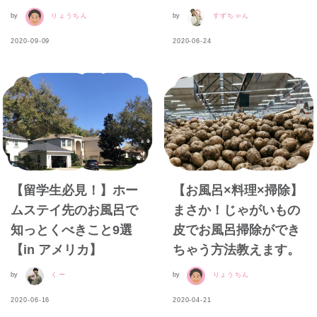
by
りょうちん
by
すずちゃん
2020-09-09
2020-06-24
【留学生必見！】ホー
【お風呂×料理×掃除】
ムステイ先のお風呂で
まさか！じゃがいもの
知っとくべきこと9選
皮でお風呂掃除ができ
【in アメリカ】
ちゃう方法教えます。
by
くー
by
りょうちん
2020-06-16
2020-04-21