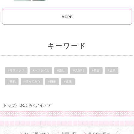
MORE
キーワード
#リラックス
#バスタイム
#癒し
#入浴剤
#美容
#温泉
#美肌
#使ってみた
#簡単
#健康
トップ
おふろ×アイデア