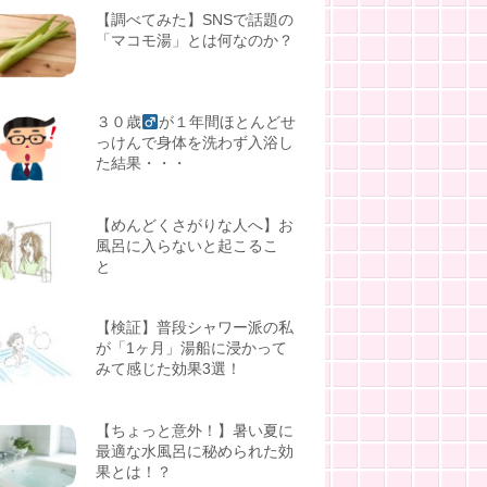
【調べてみた】SNSで話題の
「マコモ湯」とは何なのか？
３０歳
が１年間ほとんどせ
っけんで身体を洗わず入浴し
た結果・・・
【めんどくさがりな人へ】お
風呂に入らないと起こるこ
と
【検証】普段シャワー派の私
が「1ヶ月」湯船に浸かって
みて感じた効果3選！
【ちょっと意外！】暑い夏に
最適な水風呂に秘められた効
果とは！？