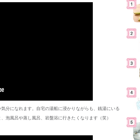
い気分になれます。自宅の湯船に浸かりながらも、銭湯にいる
と、泡風呂や蒸し風呂、岩盤浴に行きたくなります（笑）
』