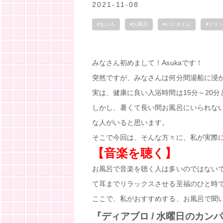
2021-11-08
#おふろ
#お風呂
#バスタイム
#リラ
みなさん初めまして！Asukaです！
突然ですが、みなさんは何分間湯船に浸
実は、健康に良い入浴時間は15分～20
しかし、暑くて長い間お風呂にいられな
な人がいると思います。
そこで今回は、そんな方々に、私が実際
【音楽を聴く】
お風呂で音楽を聴く人は多いのではない
て耳までリラックスさせる至福のひと時
ここで、私がおすすめする、お風呂で聞
『ディアブロ / 水曜日のカン