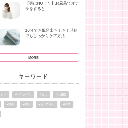
【実はNG！？】お風呂でオナ
ラをすると…
10分でお風呂出ちゃお！時短
でもしっかりケア方法
MORE
キーワード
ックス
#バスタイム
#癒し
#入浴剤
#温泉
#美肌
#使ってみた
#簡単