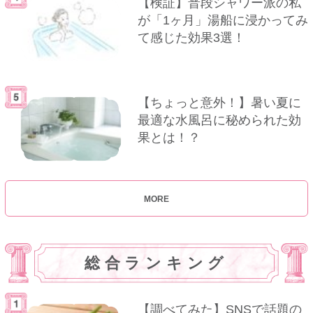
【検証】普段シャワー派の私
が「1ヶ月」湯船に浸かってみ
て感じた効果3選！
【ちょっと意外！】暑い夏に
最適な水風呂に秘められた効
果とは！？
MORE
総合ランキング
【調べてみた】SNSで話題の