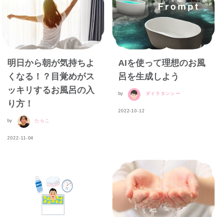
明日から朝が気持ちよ
AIを使って理想のお風
くなる！？目覚めがス
呂を生成しよう
ッキリするお風呂の入
by
ダイラタンシー
り方！
2022-10-12
by
たらこ
2022-11-04