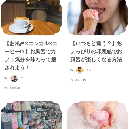
【お風呂×エシカル×コ
【いつもと違う？】ち
ーヒー!?】お風呂でカ
ょっぴりの罪悪感でお
フェ気分を味わって癒
風呂が楽しくなる方法
されよう！
by
Yuri
by
リホ
2023-09-19
2023-09-20