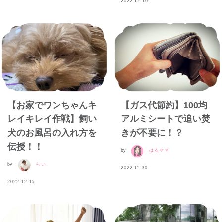
2022-12-16
【お家でワンちゃんキ
【ガス代節約】100均
レイキレイ作戦】飼い
アルミシートで追い焚
犬のお風呂の入れ方を
きが不要に！？
伝授！！
by
はるママ
by
らい
2022-11-30
2022-12-15