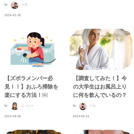
by
リホ
2024-01-30
【ズボラメンバー必
【調査してみた！】今
見！！】おふろ掃除を
の大学生はお風呂上り
楽にする方法！￼
に何を飲んでいるの？
by
にっしー
by
べち
2023-09-28
2023-09-21