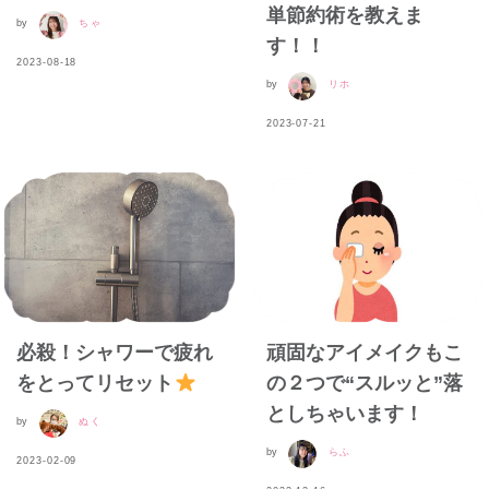
単節約術を教えま
by
ちゃ
す！！
2023-08-18
by
リホ
2023-07-21
必殺！シャワーで疲れ
頑固なアイメイクもこ
をとってリセット
の２つで“スルッと”落
としちゃいます！
by
ぬく
by
らふ
2023-02-09