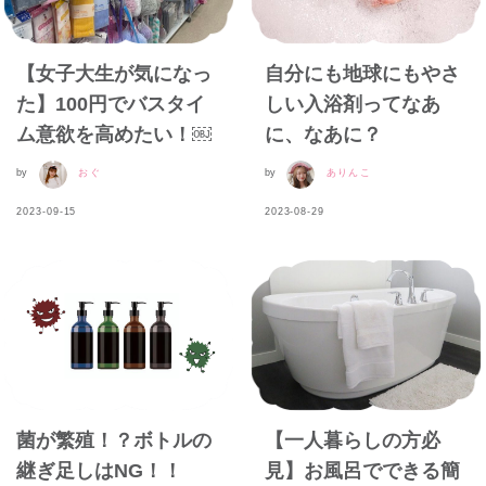
【女子大生が気になっ
自分にも地球にもやさ
た】100円でバスタイ
しい入浴剤ってなあ
ム意欲を高めたい！￼
に、なあに？
by
おぐ
by
ありんこ
2023-09-15
2023-08-29
菌が繁殖！？ボトルの
【一人暮らしの方必
継ぎ足しはNG！！
見】お風呂でできる簡