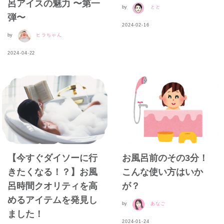
呂アイスの魅力 〜第一
by
とと
弾〜
2024-02-16
by
ヒラちゃん
2024-04-22
【今すぐダイソーに行
お風呂前のその3分！
きたくなる！？】お風
こんな使い方はいか
呂時間クオリティを高
が？
めるアイテムを発見し
by
あなご
ました！
2024-01-24