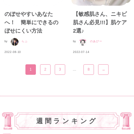
のぼせやすいあなた
【敏感肌さん、ニキビ
へ！ 簡単にできるの
肌さん必見!!!】肌ケア
ぼせにくい方法
2選♪
by
らふ
by
のあぴー
2022-08-10
2022-07-14
1
2
3
…
8
→
週間ランキング