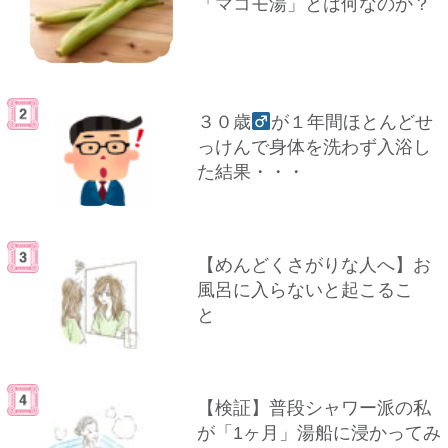
「マコモ湯」とは何なのか？
３０歳
が１年間ほとんどせ
っけんで身体を洗わず入浴し
た結果・・・
【めんどくさがりな人へ】お
風呂に入らないと起こるこ
と
【検証】普段シャワー派の私
が「1ヶ月」湯船に浸かってみ