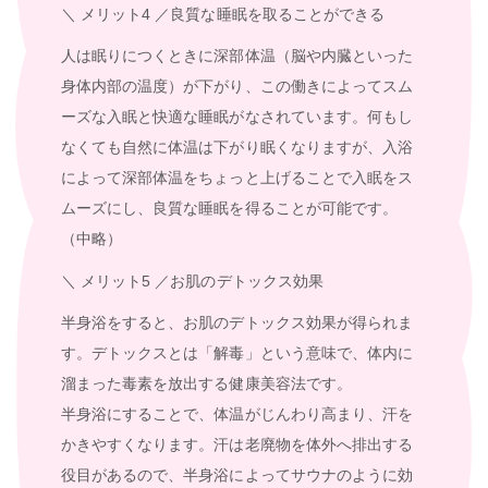
＼ メリット4 ／
良質な睡眠を取ることができる
人は眠りにつくときに深部体温（脳や内臓といった
身体内部の温度）が下がり、この働きによってスム
ーズな入眠と快適な睡眠がなされています。何もし
なくても自然に体温は下がり眠くなりますが、入浴
によって深部体温をちょっと上げることで入眠をス
ムーズにし、良質な睡眠を得ることが可能です。
（中略）
＼ メリット5 ／
お肌のデトックス効果
半身浴をすると、お肌のデトックス効果が得られま
す。デトックスとは「解毒」という意味で、体内に
溜まった毒素を放出する健康美容法です。
半身浴にすることで、体温がじんわり高まり、汗を
かきやすくなります。汗は老廃物を体外へ排出する
役目があるので、半身浴によってサウナのように効