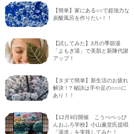
【簡単】家にある○○で超強力な
炭酸風呂を作りたい！！
【試してみた】3月の季節湯
「よもぎ湯」で美肌と新陳代謝
アップ！
【タダで簡単】新生活のお疲れ
解決！? 秘訣は手や足の○○○に
あり！！
【12月9日開催 こうべべっぴ
んおふろ学校】小山薫堂氏提唱
「湯道」を実践してみた！