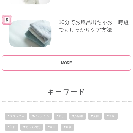
10分でお風呂出ちゃお！時短
でもしっかりケア方法
MORE
キーワード
#リラックス
#バスタイム
#癒し
#入浴剤
#美容
#温泉
#美肌
#使ってみた
#簡単
#健康