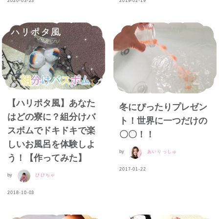
2020-03-23
2019-02-19
【ハリポタ風】あなた
冬にぴったりプレゼン
はどの寮に？組分けバ
ト！世界に一つだけの
スボムでドキドキで楽
〇〇！！
しいお風呂を体験しよ
by
あいりっしゅ
う！【作ってみた】
2017-01-22
by
ぴぴちゃ
2018-10-03