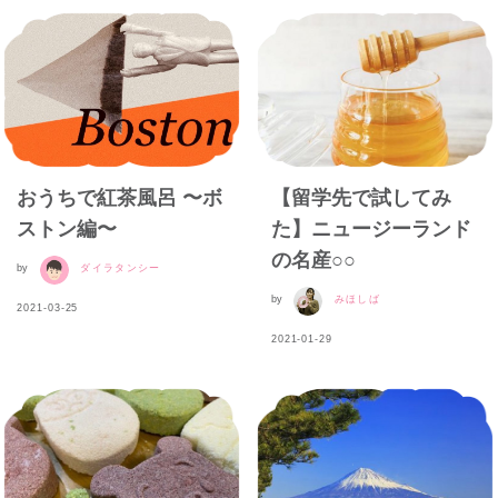
おうちで紅茶風呂 〜ボ
【留学先で試してみ
ストン編〜
た】ニュージーランド
の名産○○
by
ダイラタンシー
by
みほしば
2021-03-25
2021-01-29