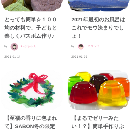
とっても簡単☆１００
2021年最初のお風呂は
均の材料で、子どもと
これでモウ決まりでし
楽しくバスボム作り♪
ょ！
by
いかちゃん
by
ウマヅラ
2021-01-14
2021-01-06
【至福の香りに包まれ
【まるでゼリーみた
て】SABON冬の限定
い！？】簡単手作りぷ