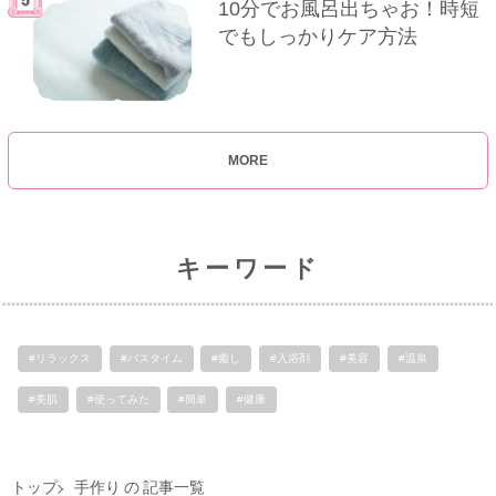
10分でお風呂出ちゃお！時短
でもしっかりケア方法
MORE
キーワード
#リラックス
#バスタイム
#癒し
#入浴剤
#美容
#温泉
#美肌
#使ってみた
#簡単
#健康
トップ
手作り の 記事一覧