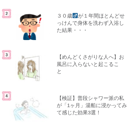
３０歳
が１年間ほとんどせ
っけんで身体を洗わず入浴し
た結果・・・
【めんどくさがりな人へ】お
風呂に入らないと起こるこ
と
【検証】普段シャワー派の私
が「1ヶ月」湯船に浸かってみ
て感じた効果3選！