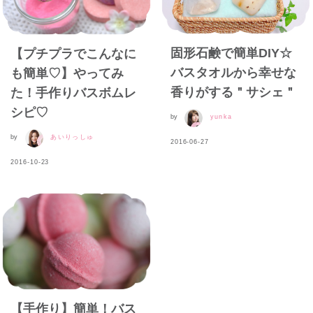
固形石鹸で簡単DIY☆
【プチプラでこんなに
バスタオルから幸せな
も簡単♡】やってみ
香りがする＂サシェ＂
た！手作りバスボムレ
シピ♡
by
yunka
by
あいりっしゅ
2016-06-27
2016-10-23
【手作り】簡単！バス