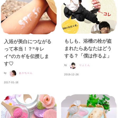
もしも、浴槽の栓が盗
入浴が美白につながる
まれたらあなたはどう
って本当！？”キレ
する？「僕は作るよ」
イ”のカギを伝授しま
す♡
by
りょくん
by
あかちゃん
2016-12-26
2017-01-18