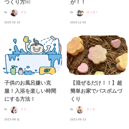
つくり方￼
が！！
by
ぴな
by
ほくほく
2025-02-13
2024-12-04
子供のお風呂嫌い克
【混ぜるだけ！！】超
服！入浴を楽しい時間
簡単お家でバスボムづ
にする方法！
くり
by
ナビ
by
きょる
2023-09-11
2021-09-13