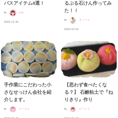
バスアイテム4選！
るぷる石けん作ってみ
た！！
by
pipi
by
きょーか
2020-12-24
2020-10-02
手作業にこだわった小
【思わず食べたくな
さなせっけん会社を紹
る？】 石鹸粘土で『ね
介します。
りきり』作り
by
ひーさん
by
けーとろ