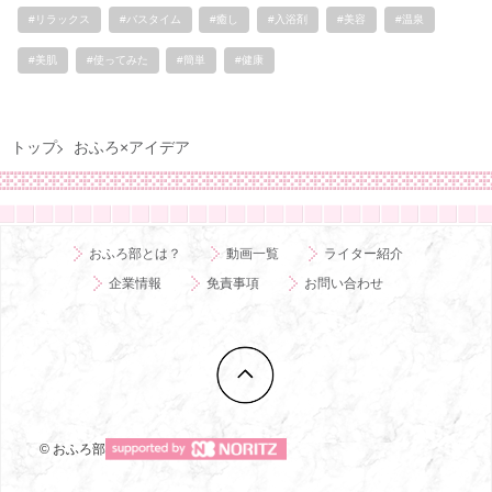
#リラックス
#バスタイム
#癒し
#入浴剤
#美容
#温泉
#美肌
#使ってみた
#簡単
#健康
トップ
おふろ×アイデア
おふろ部とは？
動画一覧
ライター紹介
企業情報
免責事項
お問い合わせ
© おふろ部