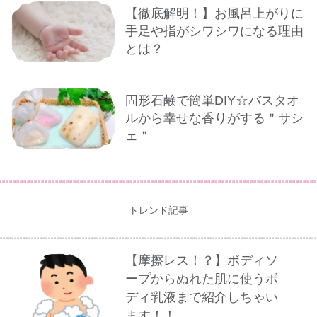
【徹底解明！】お風呂上がりに
手足や指がシワシワになる理由
とは？
固形石鹸で簡単DIY☆バスタオ
ルから幸せな香りがする＂サシ
ェ＂
トレンド記事
【摩擦レス！？】ボディソ
ープからぬれた肌に使うボ
ディ乳液まで紹介しちゃい
ます！！