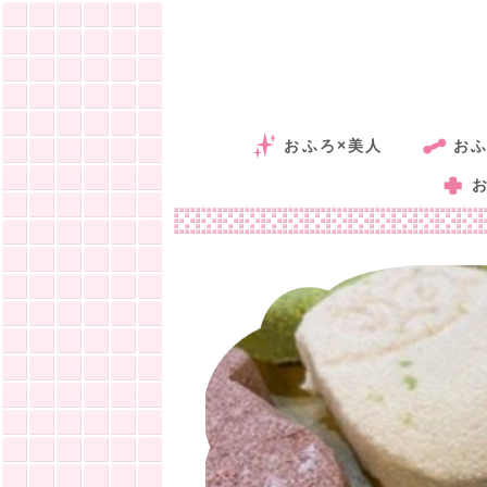
おふろ×美人
おふ