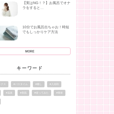
【実はNG！？】お風呂でオナ
ラをすると…
10分でお風呂出ちゃお！時短
でもしっかりケア方法
MORE
キーワード
ックス
#バスタイム
#癒し
#入浴剤
#温泉
#美肌
#使ってみた
#簡単