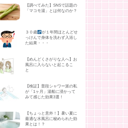
【調べてみた】SNSで話題の
「マコモ湯」とは何なのか？
３０歳
が１年間ほとんどせ
っけんで身体を洗わず入浴し
た結果・・・
【めんどくさがりな人へ】お
風呂に入らないと起こるこ
と
【検証】普段シャワー派の私
が「1ヶ月」湯船に浸かって
みて感じた効果3選！
【ちょっと意外！】暑い夏に
最適な水風呂に秘められた効
果とは！？