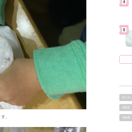
#リラ
#美容
ます。
#健康