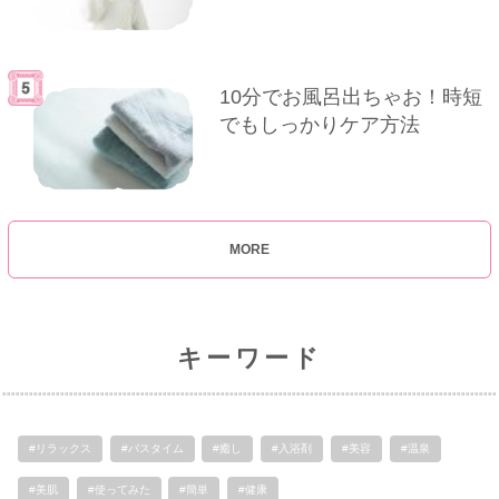
10分でお風呂出ちゃお！時短
でもしっかりケア方法
MORE
キーワード
#リラックス
#バスタイム
#癒し
#入浴剤
#美容
#温泉
#美肌
#使ってみた
#簡単
#健康