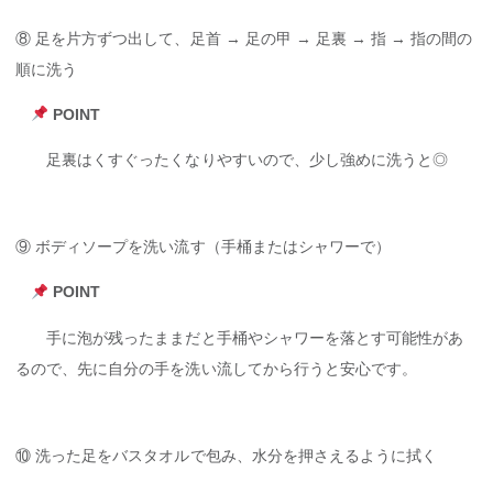
⑧ 足を片方ずつ出して、足首 → 足の甲 → 足裏 → 指 → 指の間の
順に洗う
POINT
足裏はくすぐったくなりやすいので、少し強めに洗うと◎
⑨ ボディソープを洗い流す（手桶またはシャワーで）
POINT
手に泡が残ったままだと手桶やシャワーを落とす可能性があ
るので、先に自分の手を洗い流してから行うと安心です。
⑩ 洗った足をバスタオルで包み、水分を押さえるように拭く