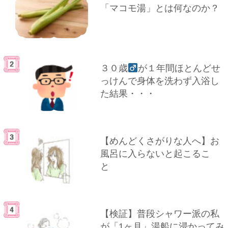
「マコモ湯」とは何なのか？
３０歳
が１年間ほとんどせ
っけんで身体を洗わず入浴し
た結果・・・
【めんどくさがりな人へ】お
風呂に入らないと起こるこ
と
【検証】普段シャワー派の私
が「1ヶ月」湯船に浸かってみ