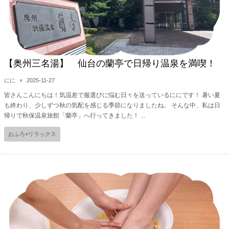
【奥州三名湯】 仙台の蘭亭で日帰り温泉を満喫！
にに
×
2025-11-27
皆さんこんにちは！気温差で服選びに悩む日々を送っているににです！ 暑い夏
も終わり、少しずつ秋の気配を感じる季節になりましたね。 そんな中、私は日
帰りで秋保温泉旅館「蘭亭」へ行ってきました！ ...
おふろ×リラックス