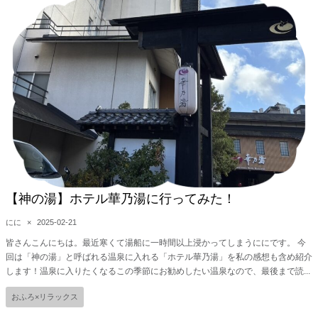
【神の湯】ホテル華乃湯に行ってみた！
にに
×
2025-02-21
皆さんこんにちは。最近寒くて湯船に一時間以上浸かってしまうににです。 今
回は「神の湯」と呼ばれる温泉に入れる「ホテル華乃湯」を私の感想も含め紹介
します！温泉に入りたくなるこの季節にお勧めしたい温泉なので、最後まで読...
おふろ×リラックス