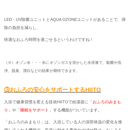
LED－UV除菌ユニットとAQUA OZONEユニットがあることで、掃
除の負担を減らし、
快適なおふろ時間を過ごせるというわけですね！
（※）オゾン水・・・水にオゾンガスを溶かした水溶液で、殺菌や洗
浄、脱臭、漂白などの効果が期待できます。
③おふろの安心をサポートするHIITO
入浴で健康習慣を変える技術HIITOで給湯器に「
おふろのみまも
り
」や「
睡眠をサポート
」する機能がついています。
「おふろのみまもり」は、入浴している人の深部体温の変化を推
測してくれる機能で、長湯に対する事故やのぼせ防止、おふろを