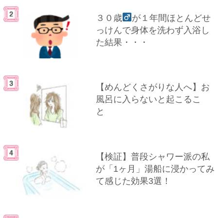
３０歳
が１年間ほとんどせ
っけんで身体を洗わず入浴し
た結果・・・
【めんどくさがりな人へ】お
風呂に入らないと起こるこ
と
【検証】普段シャワー派の私
が「1ヶ月」湯船に浸かってみ
て感じた効果3選！