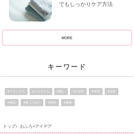
でもしっかりケア方法
MORE
キーワード
#リラックス
#バスタイム
#癒し
#入浴剤
#美容
#温泉
#美肌
#使ってみた
#簡単
#健康
トップ
おふろ×アイデア