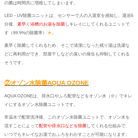
の菌は時間共に増殖してしまいます。
LED－UV除菌ユニットは、センサーで人の入退室を感知し、退浴5
分後、
素早く浴槽のお湯を除菌
しキレイにしてくれるユニットで
す（99.9%の除菌率）
。
素早く除菌してくれるため、そこで清潔になった残り湯は洗濯な
どに再利用ができ、部屋干しなどの臭いの発生も抑制してくれる
そうです。
②オゾン水除菌AQUA OZONE
AQUA OZONEは、排水口やふろ配管などをオゾン水（※）でキレ
イにするオゾン水除菌ユニットです。
常温水で配管洗浄後、このオゾン水除菌ユニットで、オゾン水を
流すことによって
配管や排水口などを除菌
してくれる仕組みで、
いつでもキレイなお湯でおふろをわかすことが可能になります。