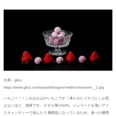
出典：glico
https://www.glico.com/assets/images/medium/icenomi__1.jpg
いちごー！！これはもはやいちごです！凍らせたイチゴとしか思
えないほど、濃厚です。さすが果汁64%。ジェラードを薄いアイ
スキャンディーで包んだ２層構造になっているため、食べた瞬間