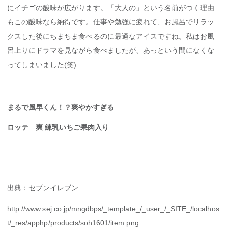
にイチゴの酸味が広がります。「大人の」という名前がつく理由
もこの酸味なら納得です。仕事や勉強に疲れて、お風呂でリラッ
クスした後にちまちま食べるのに最適なアイスですね。私はお風
呂上りにドラマを見ながら食べましたが、あっという間になくな
ってしまいました(笑)
まるで風早くん！？爽やかすぎる
ロッテ 爽 練乳いちご果肉入り
出典：セブンイレブン
http://www.sej.co.jp/mngdbps/_template_/_user_/_SITE_/localhos
t/_res/apphp/products/soh1601/item.png