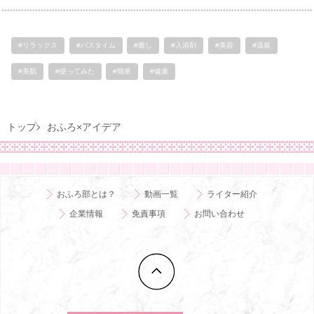
#リラックス
#バスタイム
#癒し
#入浴剤
#美容
#温泉
#美肌
#使ってみた
#簡単
#健康
トップ
おふろ×アイデア
おふろ部とは？
動画一覧
ライター紹介
企業情報
免責事項
お問い合わせ