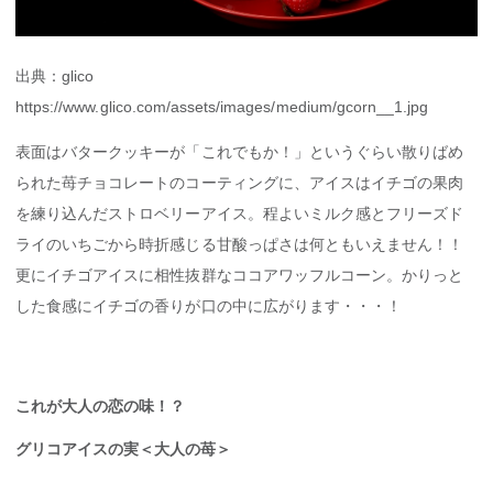
出典：glico
https://www.glico.com/assets/images/medium/gcorn__1.jpg
表面はバタークッキーが「これでもか！」というぐらい散りばめ
られた苺チョコレートのコーティングに、アイスはイチゴの果肉
を練り込んだストロベリーアイス。程よいミルク感とフリーズド
ライのいちごから時折感じる甘酸っぱさは何ともいえません！！
更にイチゴアイスに相性抜群なココアワッフルコーン。かりっと
した食感にイチゴの香りが口の中に広がります・・・！
これが大人の恋の味！？
グリコ
アイスの実＜大人の苺＞