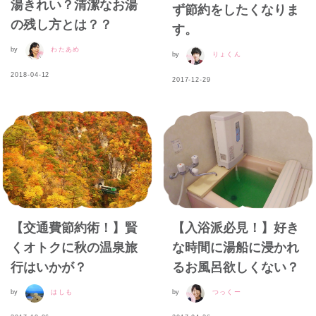
湯きれい？清潔なお湯
ず節約をしたくなりま
の残し方とは？？
す。
by
わたあめ
by
りょくん
2018-04-12
2017-12-29
【交通費節約術！】賢
【入浴派必見！】好き
くオトクに秋の温泉旅
な時間に湯船に浸かれ
行はいかが？
るお風呂欲しくない？
by
はしも
by
つっくー