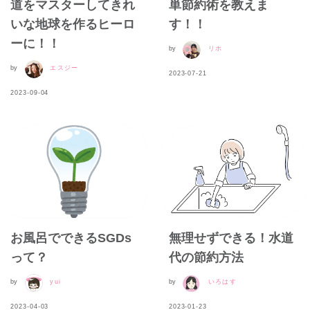
道をマスターしてきれ
単節約術を教えま
いな地球を作るヒーロ
す！！
ーに！！
by
リホ
by
エスジー
2023-07-21
2023-09-04
お風呂でできるSGDs
無理せずできる！水道
って？
代の節約方法
by
yui
by
いろはす
2023-04-03
2023-01-23