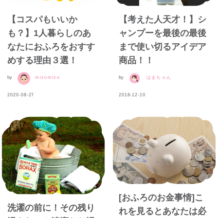
【コスパもいいか
【考えた人天才！】シ
も？】1人暮らしのあ
ャンプーを最後の最後
なたにおふろをおすす
まで使い切るアイデア
めする理由３選！
商品！！
by
mizomizo
by
はまちゃん
2020-08-27
2018-12-10
[おふろのお金事情]こ
洗濯の前に！その残り
れを見るとあなたは必