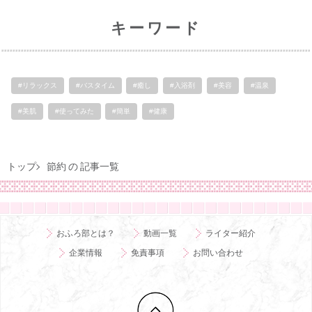
キーワード
#リラックス
#バスタイム
#癒し
#入浴剤
#美容
#温泉
#美肌
#使ってみた
#簡単
#健康
トップ
節約 の 記事一覧
おふろ部とは？
動画一覧
ライター紹介
企業情報
免責事項
お問い合わせ