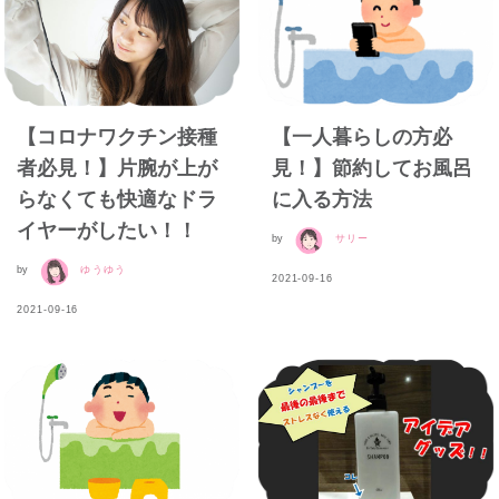
【コロナワクチン接種
【一人暮らしの方必
者必見！】片腕が上が
見！】節約してお風呂
らなくても快適なドラ
に入る方法
イヤーがしたい！！
by
サリー
by
ゆうゆう
2021-09-16
2021-09-16