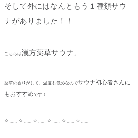
そして外にはなんともう１種類サウ
ナがありました！！
漢方薬草サウナ
こちらは
。
サウナ初心者さんに
薬草の香りがして、温度も低めなので
もおすすめ
です！
☆
:;;;;;;:
☆
:;;;;;;:
☆
:;;;;;;:
☆
:;;;;;;:
☆
:;;;;;;:
☆
:;;;;;;: