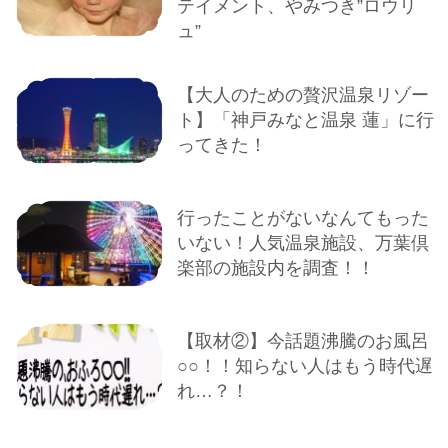
テイメント、やみつき”ロウリ
ュ”
【大人のための贅沢温泉リゾー
ト】「神戸みなと温泉 蓮」に行
ってきた！
行ったことがないなんてもった
いない！人気温泉施設、万葉倶
楽部の施設内を調査！！
【取材②】今話題沸騰のお風呂
○○！！知らない人はもう時代遅
れ…？！