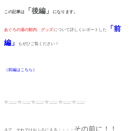
「後編」
この記事は
になります。
「前
あぐろの湯の館内、グッズ
について詳しくレポートした
編」
もぜひご覧ください！
（前編はこちら）
☆
:;;;;;;:
☆
:;;;;;;:
☆
:;;;;;;:
☆
:;;;;;;:
☆
:;;;;;;:
☆
:;;;;;;:
その前に！！
さて、それではおふろに入る・・・・