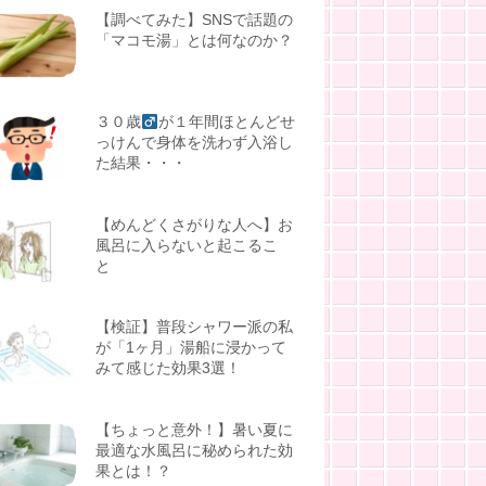
【調べてみた】SNSで話題の
「マコモ湯」とは何なのか？
３０歳
が１年間ほとんどせ
っけんで身体を洗わず入浴し
た結果・・・
【めんどくさがりな人へ】お
風呂に入らないと起こるこ
と
【検証】普段シャワー派の私
が「1ヶ月」湯船に浸かって
みて感じた効果3選！
【ちょっと意外！】暑い夏に
最適な水風呂に秘められた効
果とは！？