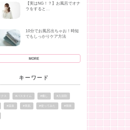
【実はNG！？】お風呂でオナ
ラをすると…
10分でお風呂出ちゃお！時短
でもしっかりケア方法
MORE
キーワード
ックス
#バスタイム
#癒し
#入浴剤
#温泉
#美肌
#使ってみた
#簡単