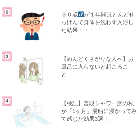
３０歳
が１年間ほとんどせ
っけんで身体を洗わず入浴し
た結果・・・
【めんどくさがりな人へ】お
風呂に入らないと起こるこ
と
【検証】普段シャワー派の私
が「1ヶ月」湯船に浸かってみ
て感じた効果3選！