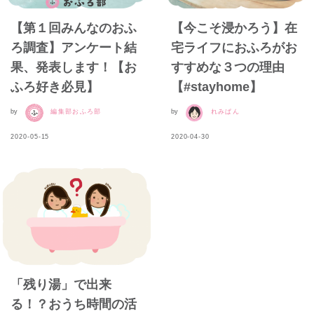
【第１回みんなのおふ
【今こそ浸かろう】在
ろ調査】アンケート結
宅ライフにおふろがお
果、発表します！【お
すすめな３つの理由
ふろ好き必見】
【#stayhome】
by
編集部おふろ部
by
れみぱん
2020-05-15
2020-04-30
「残り湯」で出来
る！？おうち時間の活