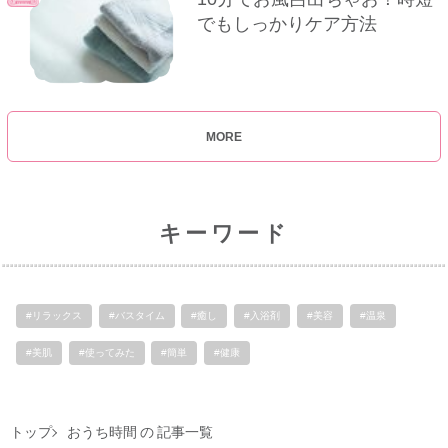
でもしっかりケア方法
MORE
キーワード
#リラックス
#バスタイム
#癒し
#入浴剤
#美容
#温泉
#美肌
#使ってみた
#簡単
#健康
トップ
おうち時間 の 記事一覧