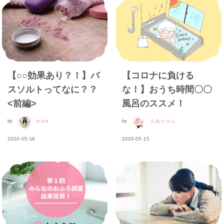
【○○効果あり？！】バ
【コロナに負ける
スソルトってなに？？
な！】おうち時間〇〇
<前編>
風呂のススメ！
by
miya
by
たあちゃん
2020-05-19
2020-05-15