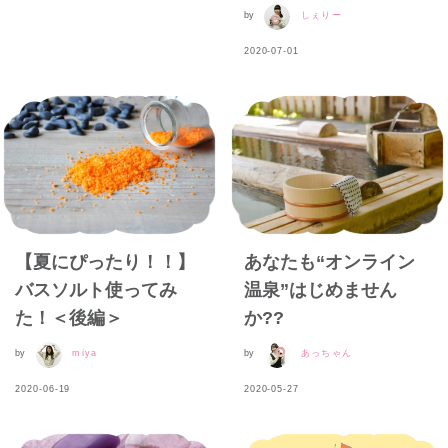
by
しぇりー
2020-07-01
【夏にぴったり！！】
あなたも“オンライン
バスソルト使ってみ
温泉”はじめません
た！＜後編＞
か??
by
miya
by
あっちゃん
2020-06-19
2020-05-27