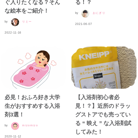
ぐ入りたくなる？そん
る！？
な絵本をご紹介！
by
おにぎり
by
りとー
2021-06-07
2022-11-16
必見！おふろ好き大学
【入浴剤初心者必
生がおすすめする入浴
見！？】近所のドラッ
剤3選！
グストアでも売ってい
る “ 映え ” な入浴剤試
by
mizomizo
してみた！
2020-11-12