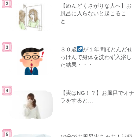
【めんどくさがりな人へ】お
風呂に入らないと起こるこ
と
３０歳
が１年間ほとんどせ
っけんで身体を洗わず入浴し
た結果・・・
【実はNG！？】お風呂でオナ
ラをすると…
10分でお風呂出ちゃお！時短