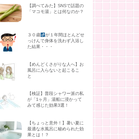
【調べてみた】SNSで話題の
「マコモ湯」とは何なのか？
３０歳
が１年間ほとんどせ
っけんで身体を洗わず入浴し
た結果・・・
【めんどくさがりな人へ】お
風呂に入らないと起こるこ
と
【検証】普段シャワー派の私
が「1ヶ月」湯船に浸かって
みて感じた効果3選！
【ちょっと意外！】暑い夏に
最適な水風呂に秘められた効
果とは！？