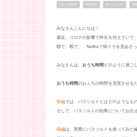
#おうち時間
#お風呂
#バスソルト
#
みなさんこんにちは！
最近、コロナの影響で外出を控えていて
暇で、暇で、、Netflixで韓ドラを見あさ
みなさんは、
おうち時間
どのように過ご
おうち時間
のおふろの時間を充実させる
前編
では、バスソルトとはどのようなも
そして、バスソルトの効果についてお伝
後編
は、実際にバスソルトを使ってみた