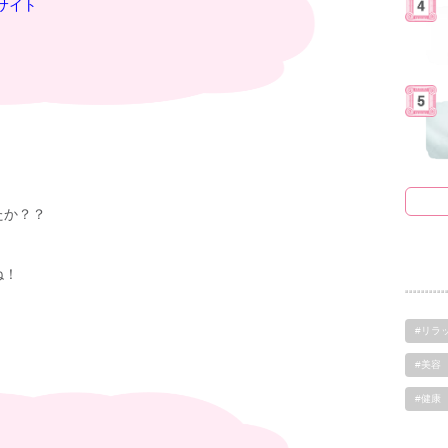
サイト
たか？？
ね！
#リラ
？
#美容
#健康