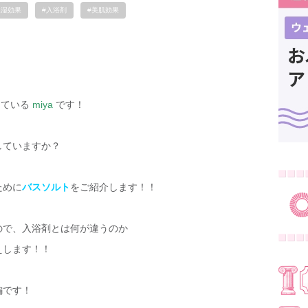
保湿効果
#入浴剤
#美肌効果
っている
miya
です！
していますか？
ために
バスソルト
をご紹介します！！
ので、入浴剤とは何が違うのか
えします！！
編です！