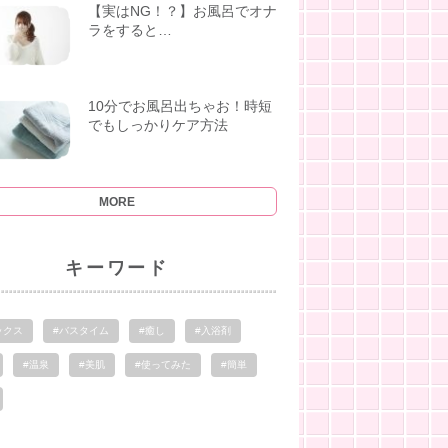
【実はNG！？】お風呂でオナ
ラをすると…
10分でお風呂出ちゃお！時短
でもしっかりケア方法
MORE
キーワード
ックス
#バスタイム
#癒し
#入浴剤
#温泉
#美肌
#使ってみた
#簡単