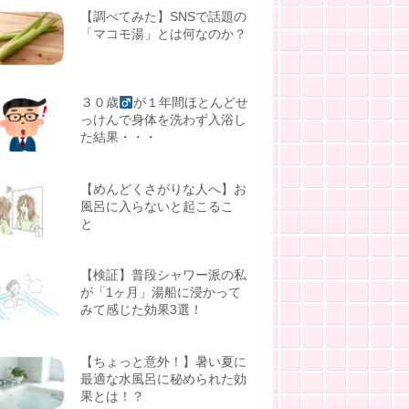
【調べてみた】SNSで話題の
「マコモ湯」とは何なのか？
３０歳
が１年間ほとんどせ
っけんで身体を洗わず入浴し
た結果・・・
【めんどくさがりな人へ】お
風呂に入らないと起こるこ
と
【検証】普段シャワー派の私
が「1ヶ月」湯船に浸かって
みて感じた効果3選！
【ちょっと意外！】暑い夏に
最適な水風呂に秘められた効
果とは！？