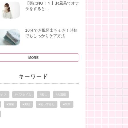
【実はNG！？】お風呂でオナ
ラをすると…
10分でお風呂出ちゃお！時短
でもしっかりケア方法
MORE
キーワード
ックス
#バスタイム
#癒し
#入浴剤
#温泉
#美肌
#使ってみた
#簡単