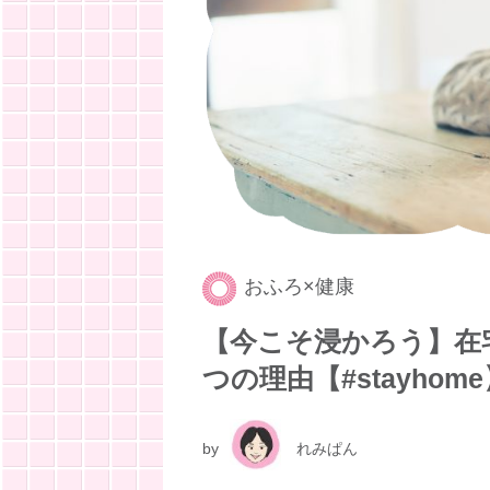
おふろ×健康
【今こそ浸かろう】在
つの理由【#stayhom
by
れみぱん