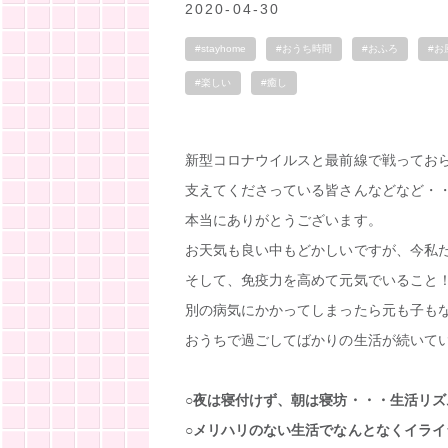
2020-04-30
#stayhome
#おうち時間
#おふろ
#お
#楽しい
#癒し
新型コロナウイルスと最前線で戦ってお
支えてくださっている皆さんなどなど・
本当にありがとうございます。
お天気も良い中もどかしいですが、今私
そして、免疫力を高めて元気でいること
別の病気にかかってしまったら元も子も
おうちで過ごしてばかりの生活が続いて
○夜は寝付けず、朝は寝坊・・・生活リズ
○メリハリのない生活でなんとなくイライ