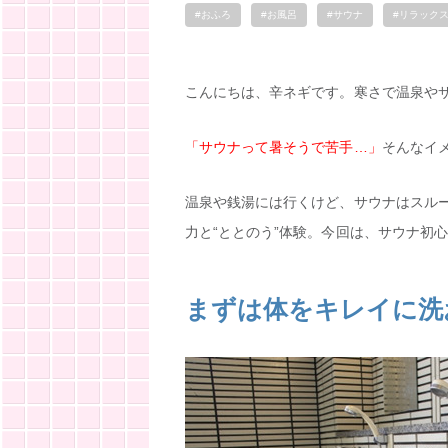
#おふろ
#お風呂
#サウナ
#リラック
こんにちは、辛ネギです。寒さで温泉や
「サウナって暑そうで苦手…」
そんなイ
温泉や銭湯には行くけど、サウナはスル
力と“ととのう”体験。今回は、サウナ初
まずは体をキレイに洗