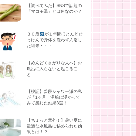
【調べてみた】SNSで話題の
「マコモ湯」とは何なのか？
３０歳
が１年間ほとんどせ
っけんで身体を洗わず入浴し
た結果・・・
【めんどくさがりな人へ】お
風呂に入らないと起こるこ
と
【検証】普段シャワー派の私
が「1ヶ月」湯船に浸かって
みて感じた効果3選！
【ちょっと意外！】暑い夏に
最適な水風呂に秘められた効
果とは！？