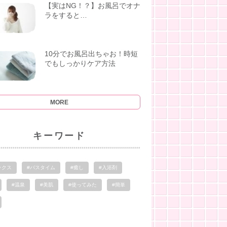
【実はNG！？】お風呂でオナ
ラをすると…
10分でお風呂出ちゃお！時短
でもしっかりケア方法
MORE
キーワード
ックス
#バスタイム
#癒し
#入浴剤
#温泉
#美肌
#使ってみた
#簡単