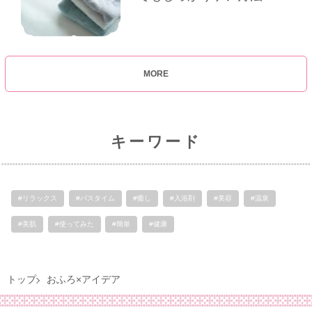
MORE
キーワード
#リラックス
#バスタイム
#癒し
#入浴剤
#美容
#温泉
#美肌
#使ってみた
#簡単
#健康
トップ
おふろ×アイデア