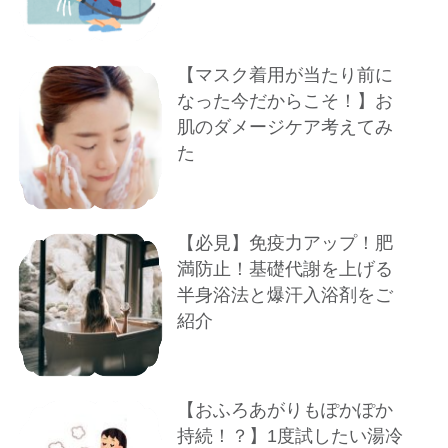
【マスク着用が当たり前に
なった今だからこそ！】お
肌のダメージケア考えてみ
た
【必見】免疫力アップ！肥
満防止！基礎代謝を上げる
半身浴法と爆汗入浴剤をご
紹介
【おふろあがりもぽかぽか
持続！？】1度試したい湯冷