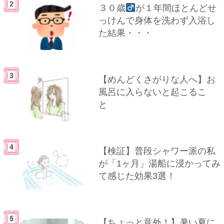
３０歳
が１年間ほとんどせ
っけんで身体を洗わず入浴し
た結果・・・
【めんどくさがりな人へ】お
風呂に入らないと起こるこ
と
【検証】普段シャワー派の私
が「1ヶ月」湯船に浸かってみ
て感じた効果3選！
【ちょっと意外！】暑い夏に