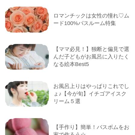
ロマンチックは女性の憧れ♡ム
ード100%バスルーム特集
【ママ必見！】独断と偏見で選
んだ子どもがお風呂に入りたく
なる絵本Best5
お風呂上りはやっぱりこれでし
ょ♪【今が旬】イチゴアイスク
リーム５選
【手作り】簡単！バスボムをお
家で作ろう☆