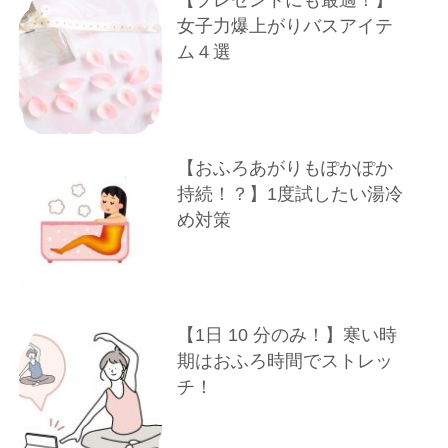
女子力爆上がりバスアイテ
ム４選
【おふろあがりもぽかぽか
持続！？】1度試したい湯冷
め対策
【1⽇ 10 分のみ！】寒い時
期はおふろ時間でストレッ
チ！