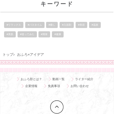
キーワード
#リラックス
#バスタイム
#癒し
#入浴剤
#美容
#温泉
#美肌
#使ってみた
#簡単
#健康
トップ
おふろ×アイデア
おふろ部とは？
動画一覧
ライター紹介
企業情報
免責事項
お問い合わせ