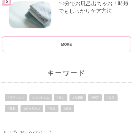
10分でお風呂出ちゃお！時短
でもしっかりケア方法
MORE
キーワード
#リラックス
#バスタイム
#癒し
#入浴剤
#美容
#温泉
#美肌
#使ってみた
#簡単
#健康
トップ
おふろ×アイデア