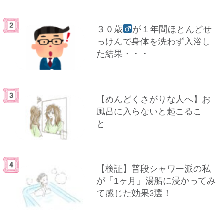
３０歳
が１年間ほとんどせ
っけんで身体を洗わず入浴し
た結果・・・
【めんどくさがりな人へ】お
風呂に入らないと起こるこ
と
【検証】普段シャワー派の私
が「1ヶ月」湯船に浸かってみ
て感じた効果3選！