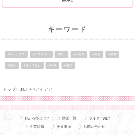
MORE
キーワード
#リラックス
#バスタイム
#癒し
#入浴剤
#美容
#温泉
#美肌
#使ってみた
#簡単
#健康
トップ
おふろ×アイデア
おふろ部とは？
動画一覧
ライター紹介
企業情報
免責事項
お問い合わせ