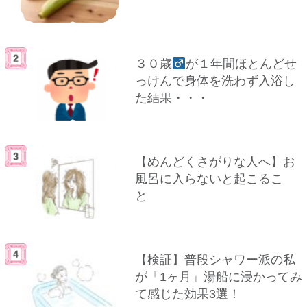
３０歳
が１年間ほとんどせ
っけんで身体を洗わず入浴し
た結果・・・
【めんどくさがりな人へ】お
風呂に入らないと起こるこ
と
【検証】普段シャワー派の私
が「1ヶ月」湯船に浸かってみ
て感じた効果3選！