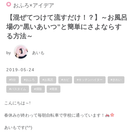
おふろ×アイデア
【混ぜてつけて流すだけ！？】～お風呂
場の“黒いあいつ”と簡単にさよならす
る方法～
by
あいも
2019-05-24
#5分
#おふろ
#お風呂
#カビ
#キッチンハイター
#きれい
#バスタイム
#掃除
#簡単
こんにちは～!
春休みが終わって毎朝自転車で学校に通っています！
あいもです(^^)