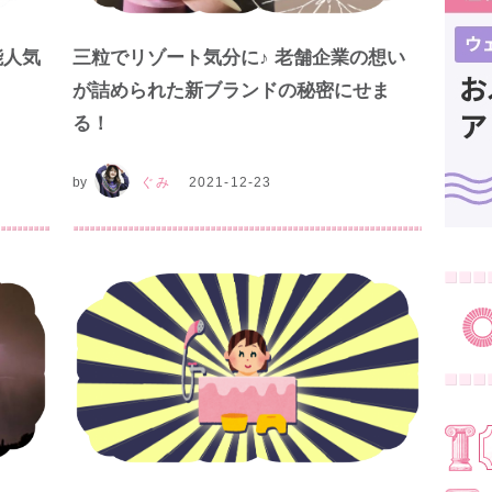
能人気
三粒でリゾート気分に♪ 老舗企業の想い
が詰められた新ブランドの秘密にせま
る！
by
ぐみ
2021-12-23