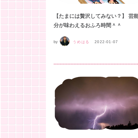
【たまには贅沢してみない？】 芸
分が味わえるおふろ時間＾＾
by
うめはる
2022-01-07