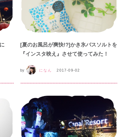
に
[夏のお風呂が爽快!?]かき氷バスソルト​を
『インスタ映え』させて使ってみた！
by
になん
2017-09-02