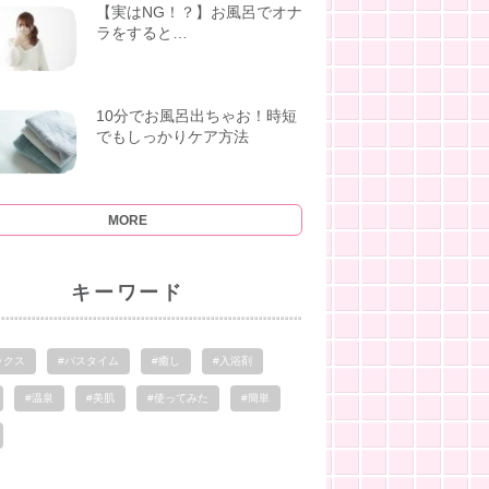
【実はNG！？】お風呂でオナ
ラをすると…
10分でお風呂出ちゃお！時短
でもしっかりケア方法
MORE
キーワード
ックス
#バスタイム
#癒し
#入浴剤
#温泉
#美肌
#使ってみた
#簡単