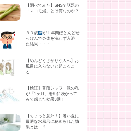
【調べてみた】SNSで話題の
「マコモ湯」とは何なのか？
３０歳
が１年間ほとんどせ
っけんで身体を洗わず入浴し
た結果・・・
【めんどくさがりな人へ】お
風呂に入らないと起こるこ
と
【検証】普段シャワー派の私
が「1ヶ月」湯船に浸かって
みて感じた効果3選！
【ちょっと意外！】暑い夏に
最適な水風呂に秘められた効
果とは！？