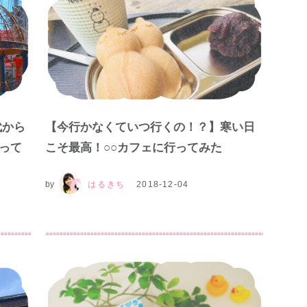
代から
【今行かなくていつ行くの！？】寒い日
って
こそ最高！○○カフェに行ってみた
by
はるきち
2018-12-04