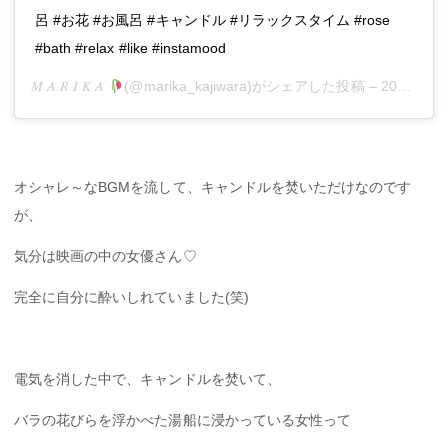
呂 #お花 #お風呂 #キャンドル #リラックスタイム #rose
#bath #relax #like #instamood
𝑀 𝐴 𝑅 𝐼 𝐾 𝐴
(@marika_kajiwara)がシェアした投稿 –
2017年 1月月28日午前7時04分PST
オシャレ～なBGMを流して、キャンドルを焚いただけなのです
が、
気分は映画の中の女優さん♡
完全に自分に酔いしれていました(笑)
電気を消した中で、キャンドルを焚いて、
バラの花びらを浮かべた湯船に浸かっている女性って