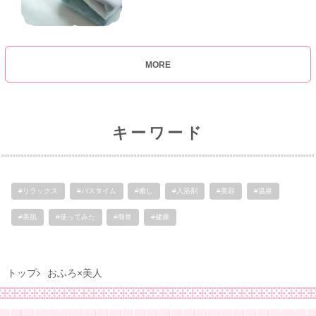
MORE
キーワード
#リラックス
#バスタイム
#癒し
#入浴剤
#美容
#温泉
#美肌
#使ってみた
#簡単
#健康
トップ
おふろ×美人