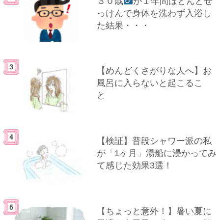
３０歳
が１年間ほとんどせ
っけんで身体を洗わず入浴し
た結果・・・
【めんどくさがりな人へ】お
風呂に入らないと起こるこ
と
【検証】普段シャワー派の私
が「1ヶ月」湯船に浸かってみ
て感じた効果3選！
【ちょっと意外！】暑い夏に