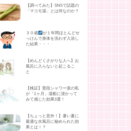
【調べてみた】SNSで話題の
「マコモ湯」とは何なのか？
３０歳
が１年間ほとんどせ
っけんで身体を洗わず入浴し
た結果・・・
【めんどくさがりな人へ】お
風呂に入らないと起こるこ
と
【検証】普段シャワー派の私
が「1ヶ月」湯船に浸かって
みて感じた効果3選！
【ちょっと意外！】暑い夏に
最適な水風呂に秘められた効
果とは！？