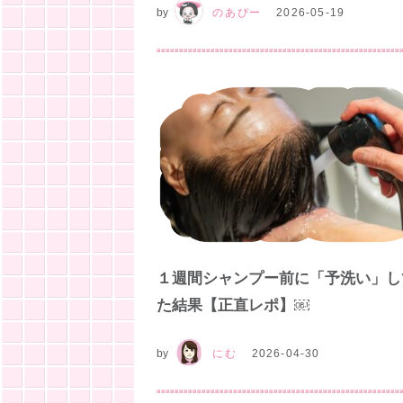
by
のあぴー
2026-05-19
１週間シャンプー前に「予洗い」し
た結果【正直レポ】￼
by
にむ
2026-04-30