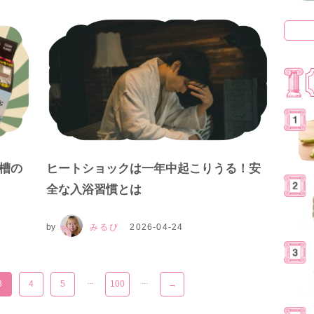
槽の
ヒートショックは一年中起こりうる！安
全な入浴習慣とは
by
みるぴ
2026-04-24
...
...
3
4
5
100
→