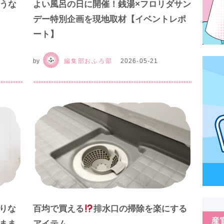
どうな
よい風呂の日に開催！銭湯×フロリダサン
デー特別企画を現地取材【イベントレポ
ート】
by
編集部おふろ部
2026-05-21
りな
百均で買える
排水口の掃除を楽にする
まま
アイテム