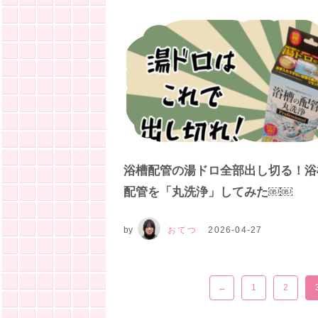
浴槽配管の湯ドロ全部出し切る！浴
配管を「丸洗浄」してみた￼￼
by
おてつ
2026-04-27
←
1
2