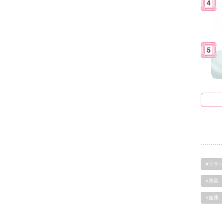
#リラ
#美容
#健康