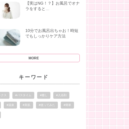
【実はNG！？】お風呂でオナ
ラをすると…
10分でお風呂出ちゃお！時短
でもしっかりケア方法
MORE
キーワード
ックス
#バスタイム
#癒し
#入浴剤
#温泉
#美肌
#使ってみた
#簡単