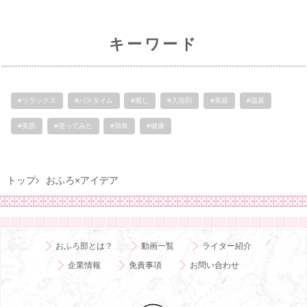
キーワード
#リラックス
#バスタイム
#癒し
#入浴剤
#美容
#温泉
#美肌
#使ってみた
#簡単
#健康
トップ
おふろ×アイデア
おふろ部とは？
動画一覧
ライター紹介
企業情報
免責事項
お問い合わせ