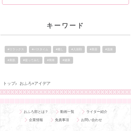
キーワード
#リラックス
#バスタイム
#癒し
#入浴剤
#美容
#温泉
#美肌
#使ってみた
#簡単
#健康
トップ
おふろ×アイデア
おふろ部とは？
動画一覧
ライター紹介
企業情報
免責事項
お問い合わせ