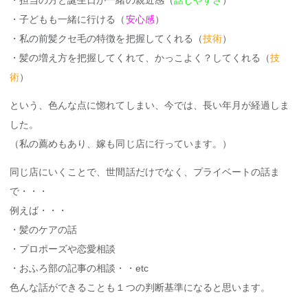
・担当の方と誕生日が一緒の親近感（
話しやすさ
）
・子どもも一緒に行ける（
安心感
）
・私の前髪クセ毛の特徴を把握してくれる（
技術
）
・髪の増え方を把握してくれて、かっこよく？してくれる（
技
術
）
という、色んな点に惚れてしまい、今では、長い年月が経過しま
した。
（私の薦めもあり、嫁も同じ店に行っています。）
同じ店にいくことで、世間話だけでなく、プライベートの話ま
で・・・
例えば・・・
・髪のケアの話
・プロポーズや恋愛相談
・おふろ部の記事の相談・・etc
色んな話ができることも１つの判断基準になると思います。