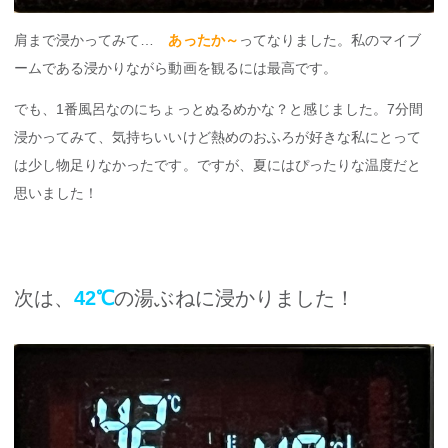
肩まで浸かってみて…
あったか～
ってなりました。私のマイブ
ームである浸かりながら動画を観るには最高です。
でも、1番風呂なのにちょっとぬるめかな？と感じました。7分間
浸かってみて、気持ちいいけど熱めのおふろが好きな私にとって
は少し物足りなかったです。ですが、夏にはぴったりな温度だと
思いました！
次は、
42℃
の湯ぶねに浸かりました！