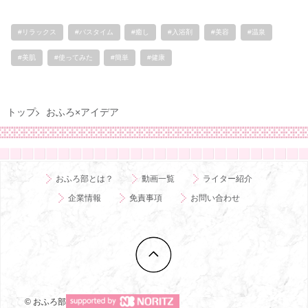
#リラックス
#バスタイム
#癒し
#入浴剤
#美容
#温泉
#美肌
#使ってみた
#簡単
#健康
トップ
おふろ×アイデア
おふろ部とは？
動画一覧
ライター紹介
企業情報
免責事項
お問い合わせ
© おふろ部