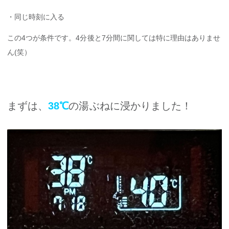
・同じ時刻に入る
この4つが条件です。4分後と7分間に関しては特に理由はありませ
ん(笑）
まずは、
38℃
の湯ぶねに浸かりました！