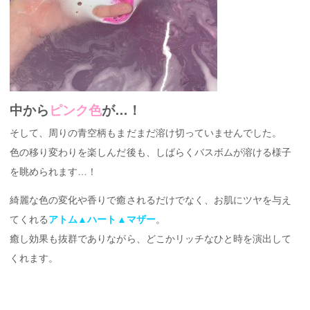
中から
ピンク色
が…！
そして、周りの青空柄もまだまだ溶け切っていませんでした。
色の移り変わりを楽しんだ後も、しばらくバスボムが溶ける様子
を眺められます…！
綺麗な色の変化や香りで癒されるだけでなく、お肌にツヤを与え
てくれる
アトム
▲
ハート
▲
マザー
。
癒し効果も抜群でありながら、どこかリッチなひと時を演出して
くれます。