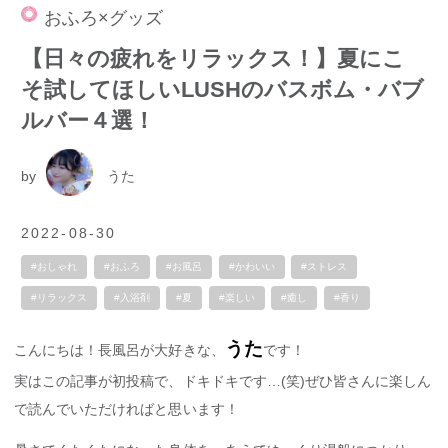
おふろ×グッズ
【日々の疲れをリラックス！】夏にこ
そ試してほしいLUSHのバスボム・バブ
ルバー４選！
by
うた
2022-08-30
#おしゃれ
#おふろ
#お風呂
#かわいい
#ストレス
#リラックス
#入浴剤
#夏
#楽しい
#癒し
#香り
うた
こんにちは！長風呂が大好きな、
です！
実はこの記事が初投稿で、ドキドキです…(笑)ぜひ皆さんに楽しん
で読んでいただければと思います！