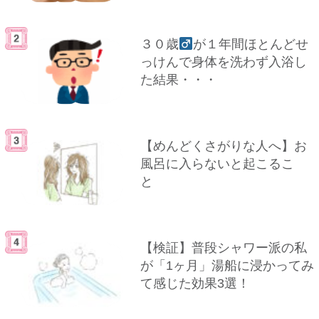
３０歳
が１年間ほとんどせ
っけんで身体を洗わず入浴し
た結果・・・
【めんどくさがりな人へ】お
風呂に入らないと起こるこ
と
【検証】普段シャワー派の私
が「1ヶ月」湯船に浸かってみ
て感じた効果3選！