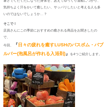
暑さでくたくたになった身体を、あえてゆっくり湯船につかり、
気持ちよく汗をかいて癒したい、サッパリしたいと考える人も多
いのではないでしょうか…？
そこで！
店員さんにこの季節におすすめの癒される商品をお聞きしたの
で、
『
日々の疲れを癒すLUSHのバスボム・バブ
今回、
ルバー(泡風呂が作れる入浴剤)
』
を4つご紹介します。