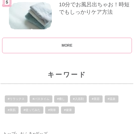
10分でお風呂出ちゃお！時短
でもしっかりケア方法
MORE
キーワード
#リラックス
#バスタイム
#癒し
#入浴剤
#美容
#温泉
#美肌
#使ってみた
#簡単
#健康
トップ
おふろ×グッズ