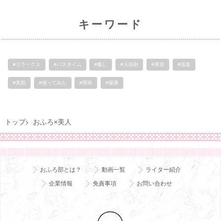
キーワード
#リラックス
#バスタイム
#癒し
#入浴剤
#美容
#温泉
#美肌
#使ってみた
#簡単
#健康
トップ
おふろ×美人
おふろ部とは？
動画一覧
ライター紹介
企業情報
免責事項
お問い合わせ