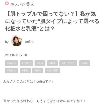
おふろ×美人
【肌トラブルで困ってない？】私が気
になっていた“肌タイプによって選べる
化粧水と乳液”とは？
by
sofira
2018-03-30
#きれい
#にきび
#乳液
#乾燥
#使ってみた
#保湿
#化粧水
#美容
#美肌
#肌の調子
みなさんこんにちは！sofiraです♪
寒かった冬も終わり、もうすぐぽかぽかの春ですね！！！