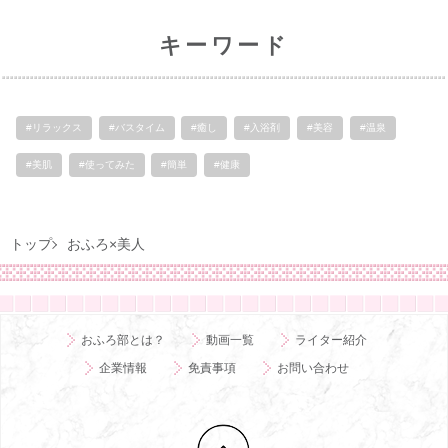
キーワード
#リラックス
#バスタイム
#癒し
#入浴剤
#美容
#温泉
#美肌
#使ってみた
#簡単
#健康
トップ
おふろ×美人
おふろ部とは？
動画一覧
ライター紹介
企業情報
免責事項
お問い合わせ