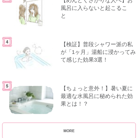
【めんどくさがりな人へ】お
風呂に入らないと起こるこ
と
【検証】普段シャワー派の私
が「1ヶ月」湯船に浸かってみ
て感じた効果3選！
【ちょっと意外！】暑い夏に
最適な水風呂に秘められた効
果とは！？
MORE