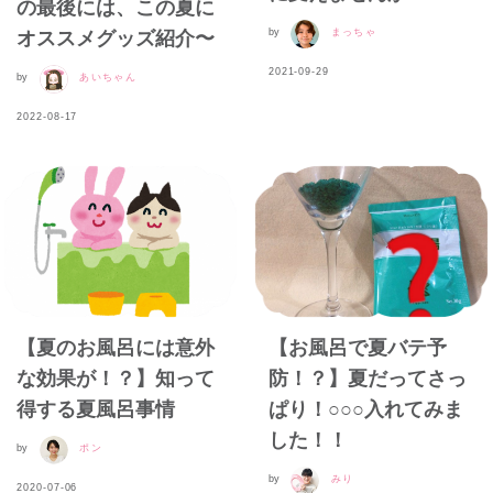
の最後には、この夏に
by
まっちゃ
オススメグッズ紹介〜
2021-09-29
by
あいちゃん
2022-08-17
【夏のお風呂には意外
【お風呂で夏バテ予
な効果が！？】知って
防！？】夏だってさっ
得する夏風呂事情
ぱり！○○○入れてみま
した！！
by
ポン
by
みり
2020-07-06