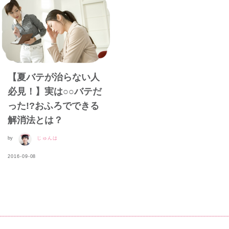
【夏バテが治らない人
必見！】実は○○バテだ
った!?おふろでできる
解消法とは？
by
じゅんは
2016-09-08