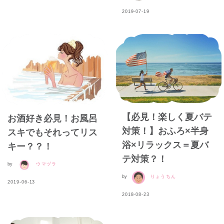
2019-07-19
【必見！楽しく夏バテ
お酒好き必見！お風呂
対策！】おふろ×半身
スキでもそれってリス
浴×リラックス＝夏バ
キー？？！
テ対策？！
by
ウマヅラ
by
りょうちん
2019-06-13
2018-08-23