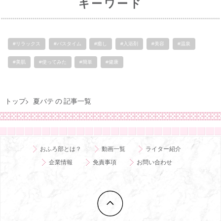
キーワード
#リラックス
#バスタイム
#癒し
#入浴剤
#美容
#温泉
#美肌
#使ってみた
#簡単
#健康
トップ
夏バテ の 記事一覧
おふろ部とは？
動画一覧
ライター紹介
企業情報
免責事項
お問い合わせ