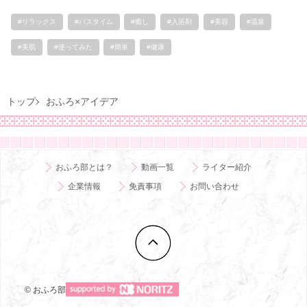
#リラックス
#バスタイム
#癒し
#入浴剤
#美容
#温泉
#美肌
#使ってみた
#簡単
#健康
トップ
おふろ×アイデア
おふろ部とは？
動画一覧
ライター紹介
企業情報
免責事項
お問い合わせ
© おふろ部