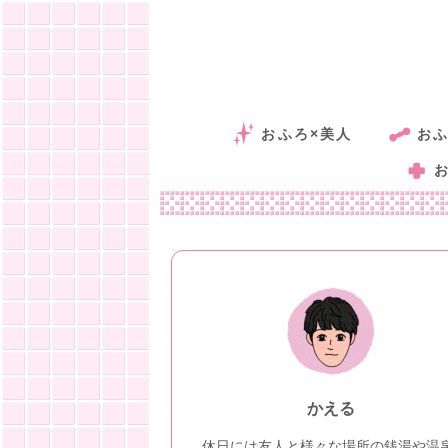
おふろ×美人
おふ
かえる
休日には友人と様々な場所の銭湯や温