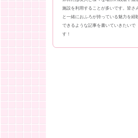
施設を利用することが多いです。皆さ
と一緒におふろが持っている魅力を経
できるような記事を書いていきたいで
す！