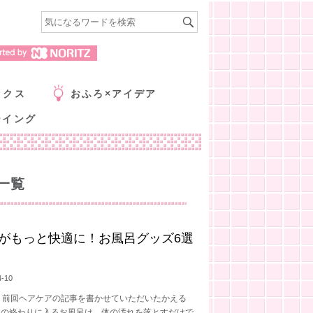
ックス
おふろ×アイデア
ーイング
一覧
がもっと快適に！お風呂グッズ6選
4-10
！前回ヘアケアの記事を書かせていただいたかえる
日の終わりに入るお風呂は、体の汚れを落とすだけで