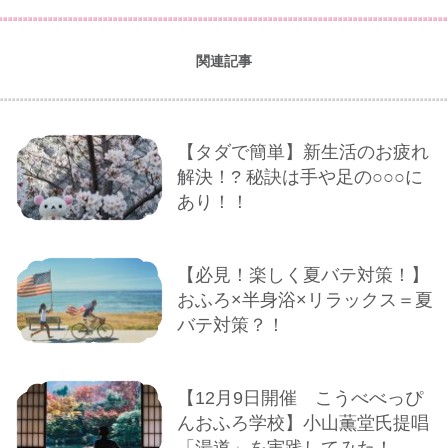
関連記事
【タダで簡単】新生活のお疲れ
解決！? 秘訣は手や足の○○○に
あり！！
【必見！楽しく夏バテ対策！】
おふろ×半身浴×リラックス＝夏
バテ対策？！
【12月9日開催 こうべべっぴ
んおふろ学校】小山薫堂氏提唱