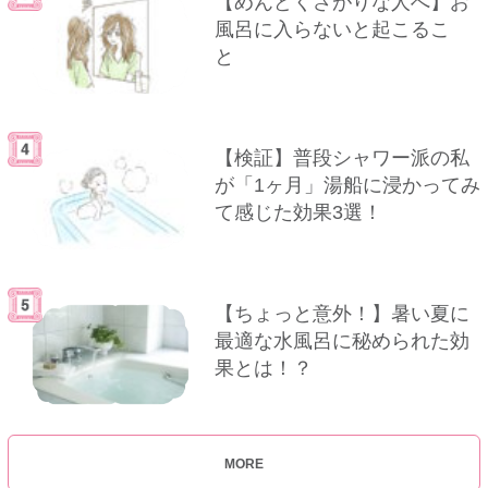
【めんどくさがりな人へ】お
風呂に入らないと起こるこ
と
【検証】普段シャワー派の私
が「1ヶ月」湯船に浸かってみ
て感じた効果3選！
【ちょっと意外！】暑い夏に
最適な水風呂に秘められた効
果とは！？
MORE