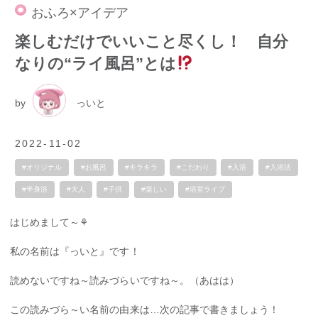
おふろ×アイデア
楽しむだけでいいこと尽くし！ 自分
なりの“ライ風呂”とは
by
っいと
2022-11-02
#オリジナル
#お風呂
#キラキラ
#こだわり
#入浴
#入浴法
#半身浴
#大人
#子供
#楽しい
#浴室ライブ
はじめまして～⚘
私の名前は『っいと』です！
読めないですね～読みづらいですね～。（あはは）
この読みづら～い名前の由来は…次の記事で書きましょう！