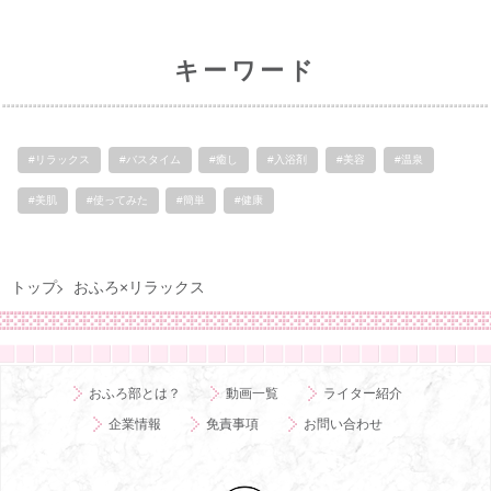
キーワード
#リラックス
#バスタイム
#癒し
#入浴剤
#美容
#温泉
#美肌
#使ってみた
#簡単
#健康
トップ
おふろ×リラックス
おふろ部とは？
動画一覧
ライター紹介
企業情報
免責事項
お問い合わせ