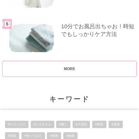
10分でお風呂出ちゃお！時短
でもしっかりケア方法
MORE
キーワード
#リラックス
#バスタイム
#癒し
#入浴剤
#美容
#温泉
#美肌
#使ってみた
#簡単
#健康