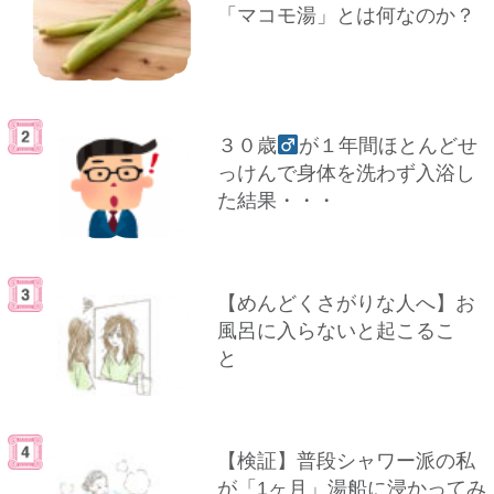
「マコモ湯」とは何なのか？
３０歳
が１年間ほとんどせ
っけんで身体を洗わず入浴し
た結果・・・
【めんどくさがりな人へ】お
風呂に入らないと起こるこ
と
【検証】普段シャワー派の私
が「1ヶ月」湯船に浸かってみ