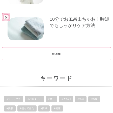
10分でお風呂出ちゃお！時短
でもしっかりケア方法
MORE
キーワード
#リラックス
#バスタイム
#癒し
#入浴剤
#美容
#温泉
#美肌
#使ってみた
#簡単
#健康