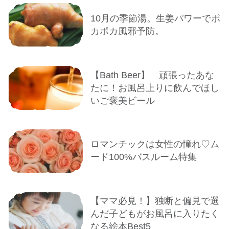
10月の季節湯。生姜パワーでポ
カポカ風邪予防。
【Bath Beer】 頑張ったあな
たに！お風呂上りに飲んでほし
いご褒美ビール
ロマンチックは女性の憧れ♡ム
ード100%バスルーム特集
【ママ必見！】独断と偏見で選
んだ子どもがお風呂に入りたく
なる絵本Best5