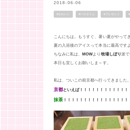
2018-06-06
#かわいい
#バスタイム
#プレゼント
こんにちは。もうすぐ、暑い夏がやって
夏の入浴後のアイスって本当に最高です
ちなみに私は、
MOW
より
牧場しぼり
派で
本日も宜しくお願いしま～す。
私は、ついこの前京都へ行ってきました
京都
といえば！！！！！！！！！！！！
抹茶
！！！！！！！！！！！！！！！！