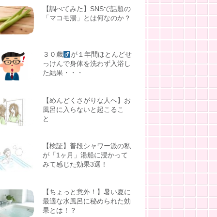
【調べてみた】SNSで話題の
「マコモ湯」とは何なのか？
３０歳
が１年間ほとんどせ
っけんで身体を洗わず入浴し
た結果・・・
【めんどくさがりな人へ】お
風呂に入らないと起こるこ
と
【検証】普段シャワー派の私
が「1ヶ月」湯船に浸かって
みて感じた効果3選！
【ちょっと意外！】暑い夏に
最適な水風呂に秘められた効
果とは！？