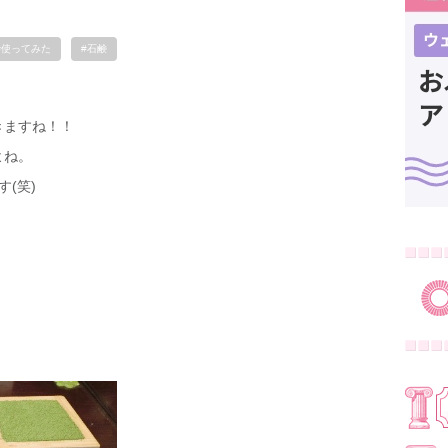
#使ってみた
#石鹸
きますね！！
よね。
す(笑)
。