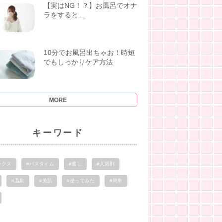
【実はNG！？】お風呂でオナ
ラをすると…
10分でお風呂出ちゃお！時短
でもしっかりケア方法
MORE
キーワード
ックス
#バスタイム
#癒し
#入浴剤
#温泉
#美肌
#使ってみた
#簡単