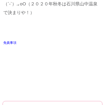
（´-`）.｡oO（２０２０年秋冬は石川県山中温泉
で決まりや！）
免責事項