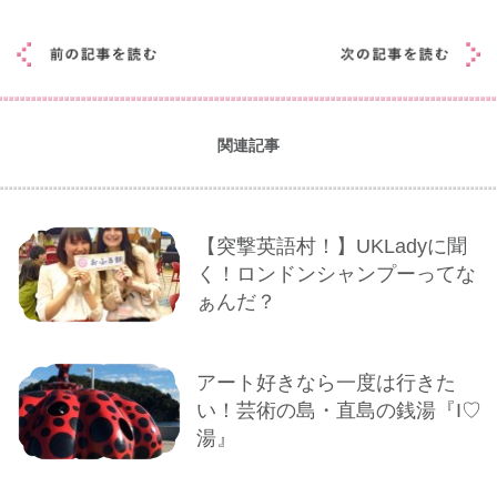
関連記事
【突撃英語村！】UKLadyに聞
く！ロンドンシャンプーってな
ぁんだ？
アート好きなら一度は行きた
い！芸術の島・直島の銭湯『I♡
湯』